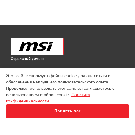
Сервисный ремонт
ВЫБЕРИ СВОЙ ГОРОД
Этот сайт использует файлы cookie для аналитики и
Замена системы охлаждения моноблока MSI в
Краснодаре
обеспечения наилучшего пользовательского опыта.
Замена системы охлаждения моноблока MSI в
Ростове-на-
Продолжая использовать этот сайт, вы соглашаетесь с
Дону
использованием файлов cookie.
Политика
Замена системы охлаждения моноблока MSI в
Нижнем
конфиденциальности
Новгороде
Принять все
Замена системы охлаждения моноблока MSI в
Новосибирске
Замена системы охлаждения моноблока MSI в
Челябинске
Замена системы охлаждения моноблока MSI в