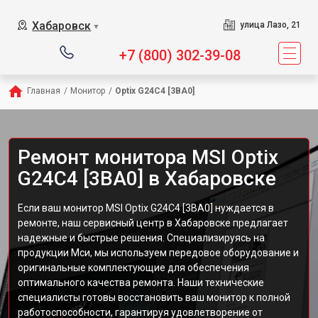
Хабаровск
улица Лазо, 21
▼
+7 (800) 302-39-08
Главная
/
Монитор
/
Optix G24C4 [3BA0]
Ремонт монитора MSI Optix
G24C4 [3BA0] в Хабаровске
Если ваш монитор MSI Optix G24C4 [3BA0] нуждается в
ремонте, наш сервисный центр в Хабаровске предлагает
надежные и быстрые решения. Специализируясь на
продукции Мси, мы используем передовое оборудование и
оригинальные комплектующие для обеспечения
оптимального качества ремонта. Наши технические
специалисты готовы восстановить ваш монитор к полной
работоспособности, гарантируя удовлетворение от