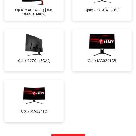
Optix MAG341CQ [9S6-
Optix G27CQ4 [3CB0]
3MA01H-003]
Optix G27C4 [3CA9]
Optix MAG241CR
Optix MAG241C