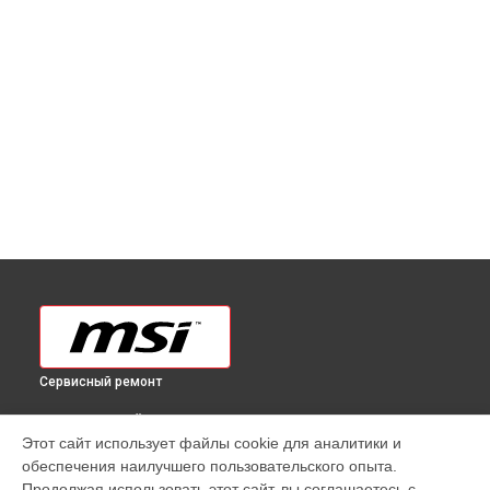
Сервисный ремонт
ВЫБЕРИ СВОЙ ГОРОД
Этот сайт использует файлы cookie для аналитики и
Ремонт монитора Optix G24C4 [3BA0] MSI в
Краснодаре
обеспечения наилучшего пользовательского опыта.
Ремонт монитора Optix G24C4 [3BA0] MSI в
Ростове-на-
Продолжая использовать этот сайт, вы соглашаетесь с