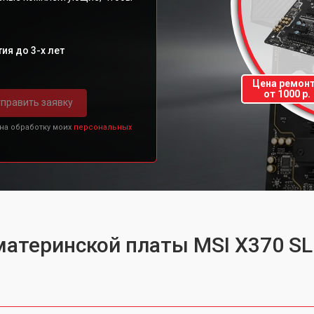
ия до 3-х лет
Цена ремон
от 1000 р.
править заявку
 на обработку моих
персональных
материнской платы MSI X370 SL