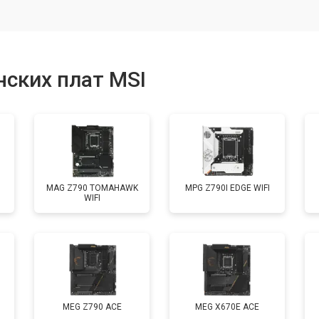
ских плат MSI
MAG Z790 TOMAHAWK
MPG Z790I EDGE WIFI
WIFI
MEG Z790 ACE
MEG X670E ACE