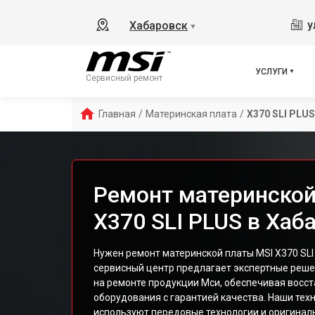
у
Хабаровск
▼
УСЛУГИ
Сервисный ремонт
Главная
/
Материнская плата
/
X370 SLI PLUS
Ремонт материнской
X370 SLI PLUS в Хаб
Нужен ремонт материнской платы MSI X370 SLI
сервисный центр предлагает экспертные реш
на ремонте продукции Мси, обеспечивая восс
оборудования с гарантией качества. Наши тех
используют передовые технологии и оригина