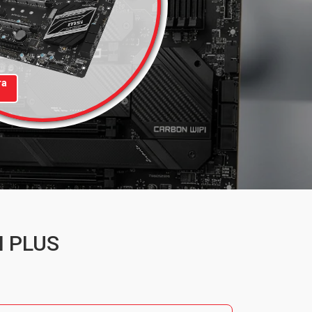
та
I PLUS