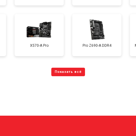
X570-A Pro
Pro Z690-A DDR4
?