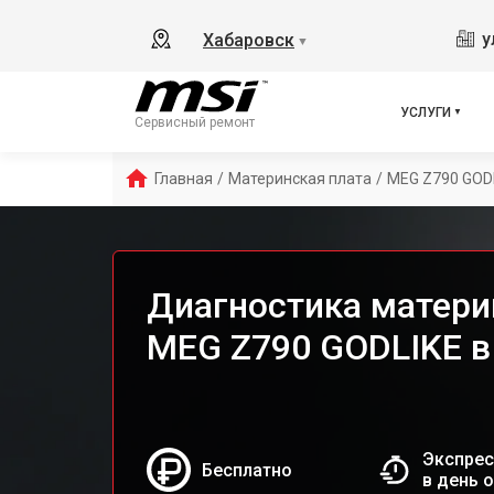
у
Хабаровск
▼
УСЛУГИ
Сервисный ремонт
Главная
/
Материнская плата
/
MEG Z790 GOD
Диагностика матери
MEG Z790 GODLIKE в
Экспрес
Бесплатно
в день 