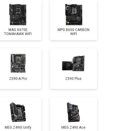
MAG X670E
MPG B650 CARBON
TOMAHAWK WIFI
WIFI
Z590-A Pro
Z590 Plus
MEG Z490I Unify
MEG Z490 Ace