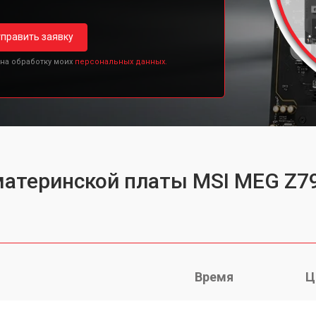
править заявку
 на обработку моих
персональных данных.
материнской платы MSI MEG Z7
Время
Ц