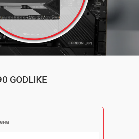
90 GODLIKE
ена